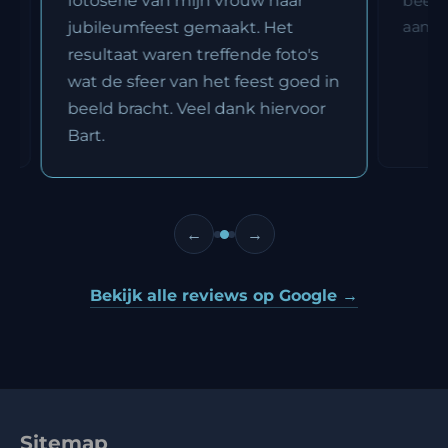
fotoserie van mijn vrouw haar
beeld
aanra
jubileumfeest gemaakt. Het
resultaat waren treffende foto's
wat de sfeer van het feest goed in
beeld bracht. Veel dank hiervoor
Bart.
←
→
Bekijk alle reviews op Google →
Sitemap