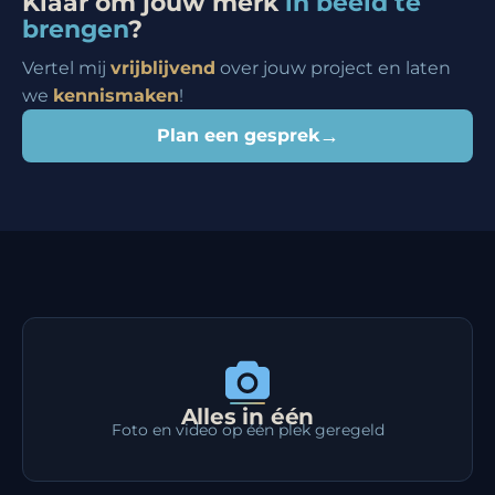
Klaar om jouw merk
in beeld te
brengen
?
Vertel mij
vrijblijvend
over jouw project en laten
we
kennismaken
!
→
Plan een gesprek
Alles in één
Foto en video op één plek geregeld