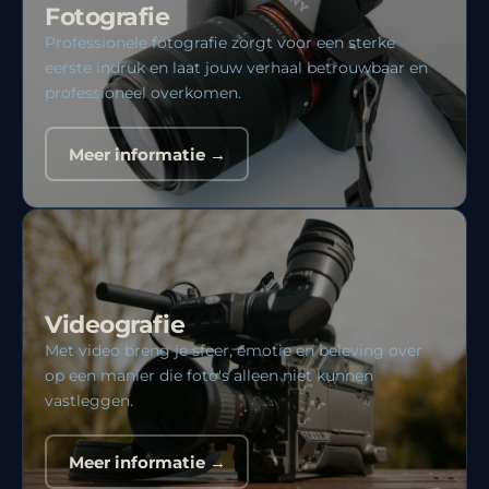
Fotografie
Professionele fotografie zorgt voor een sterke
eerste indruk en laat jouw verhaal betrouwbaar en
professioneel overkomen.
Meer informatie →
Videografie
Met video breng je sfeer, emotie en beleving over
op een manier die foto's alleen niet kunnen
vastleggen.
Meer informatie →