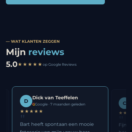
— WAT KLANTEN ZEGGEN
Mijn
reviews
5.0
★★★★★
op Google Reviews
Dick van Teeffelen
D
C
G
Google · 7 maanden geleden
★★★★★
★★★
"
"
Bart heeft spontaan een mooie
Fijne