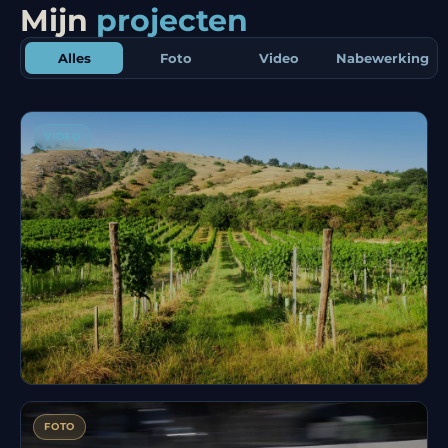
Mijn
projecten
Alles
Foto
Video
Nabewerking
VIDEO
Campagnevideo Onwine
FOTO