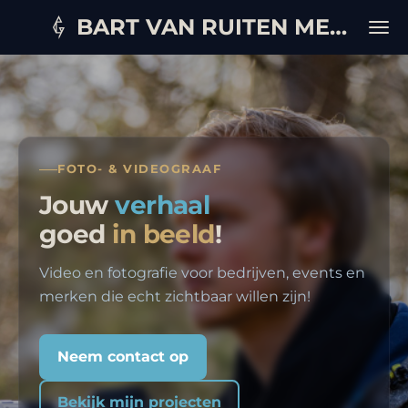
Ga
BART VAN RUITEN MEDIA
direct
naar
de
hoofdinhoud
FOTO- & VIDEOGRAAF
Jouw
verhaal
goed
in beeld
!
Video en fotografie voor bedrijven, events en
merken die echt zichtbaar willen zijn!
Neem contact op
Bekijk mijn projecten