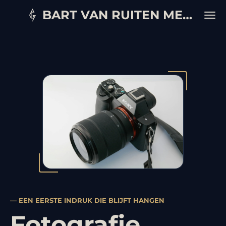
Ga
BART VAN RUITEN MEDIA
direct
naar
de
hoofdinhoud
— EEN EERSTE INDRUK DIE BLIJFT HANGEN
Fotografie