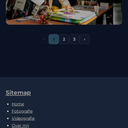
10 Jaar 8D Games
‹
1
2
3
›
Sitemap
Home
Fotografie
Videografie
Over mij