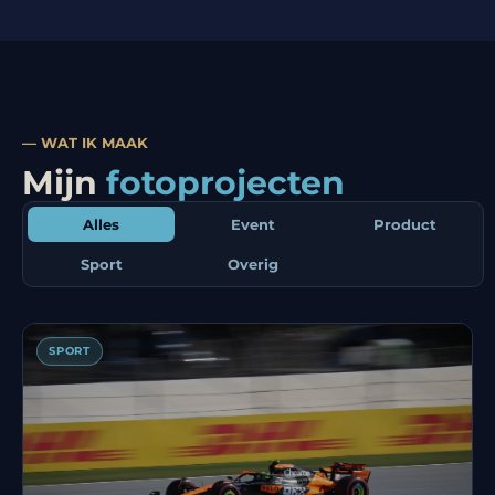
— WAT IK MAAK
Mijn
fotoprojecten
Alles
Event
Product
Sport
Overig
SPORT